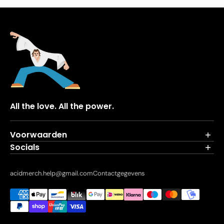
All the love. All the power.
Voorwaarden
Socials
Verzending
Privacybeleid
YouTube
Algemene Voorwaarden
Instagram
acidmerch.help@gmail.com
Contactgegevens
Retour- en terugbetalingsbeleid
X
Twitch
Tiktok
Snapchat